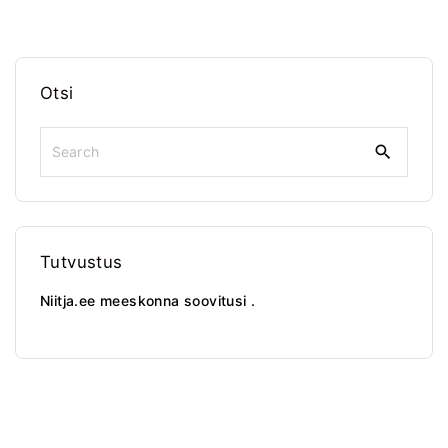
Otsi
S
e
a
r
c
h
Tutvustus
f
o
Niitja.ee meeskonna soovitusi .
r
: