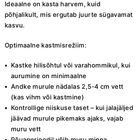
Ideaalne on kasta harvem, kuid
põhjalikult, mis ergutab juurte sügavamat
kasvu.
Optimaalne kastmisrežiim:
Kastke hilisõhtul või varahommikul, kui
aurumine on minimaalne
Andke murule nädalas 2,5-4 cm vett
(kas vihm või kastmine)
Kontrollige niiskuse taset – kui jalajäljed
jäävad murule pikemaks ajaks, vajab
muru vett
Põuaperioodil võib muru minna