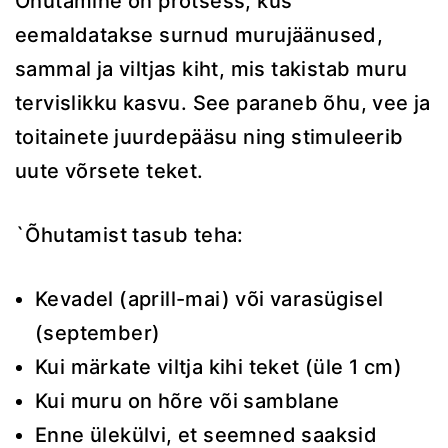
Õhutamine on protsess, kus
eemaldatakse surnud murujäänused,
sammal ja viltjas kiht, mis takistab muru
tervislikku kasvu. See paraneb õhu, vee ja
toitainete juurdepääsu ning stimuleerib
uute võrsete teket.
`Õhutamist tasub teha:
Kevadel (aprill-mai) või varasügisel
(september)
Kui märkate viltja kihi teket (üle 1 cm)
Kui muru on hõre või samblane
Enne ülekülvi, et seemned saaksid