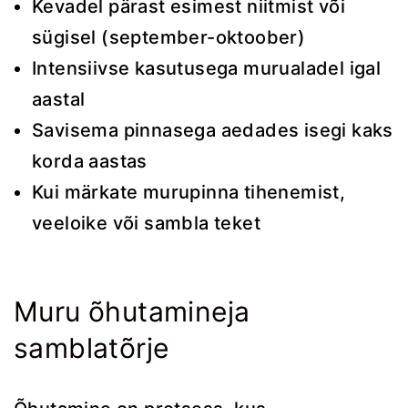
Kevadel pärast esimest niitmist või
sügisel (september-oktoober)
Intensiivse kasutusega murualadel igal
aastal
Savisema pinnasega aedades isegi kaks
korda aastas
Kui märkate murupinna tihenemist,
veeloike või sambla teket
Muru õhutamineja
samblatõrje