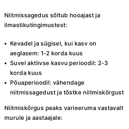
Niitmissagedus sõltub hooajast ja
ilmastikutingimustest:
Kevadel ja sügisel, kui kasv on
aeglasem: 1-2 korda kuus
Suvel aktiivse kasvu perioodil: 2-3
korda kuus
Põuaperioodil: vähendage
niitmissagedust ja tõstke niitmiskõrgust
Niitmiskõrgus peaks varieeruma vastavalt
murule ja aastaajale: