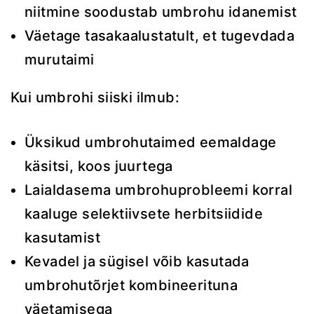
niitmine soodustab umbrohu idanemist
Väetage tasakaalustatult, et tugevdada
murutaimi
Kui umbrohi siiski ilmub:
Üksikud umbrohutaimed eemaldage
käsitsi, koos juurtega
Laialdasema umbrohuprobleemi korral
kaaluge selektiivsete herbitsiidide
kasutamist
Kevadel ja sügisel võib kasutada
umbrohutõrjet kombineerituna
väetamisega