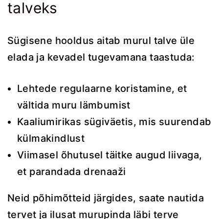
talveks
Sügisene hooldus aitab murul talve üle
elada ja kevadel tugevamana taastuda:
Lehtede regulaarne koristamine, et
vältida muru lämbumist
Kaaliumirikas sügiväetis, mis suurendab
külmakindlust
Viimasel õhutusel täitke augud liivaga,
et parandada drenaaži
Neid põhimõtteid järgides, saate nautida
tervet ja ilusat murupinda läbi terve