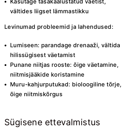
Kasutage tasakaalustatud väetist,
vältides liigset lämmastikku
Levinumad probleemid ja lahendused:
Lumiseen: parandage drenaaži, vältida
hilissügisest väetamist
Punane niitjas rooste: õige väetamine,
niitmisjääkide koristamine
Muru-kahjurputukad: bioloogiline tõrje,
õige niitmiskõrgus
Sügisene ettevalmistus