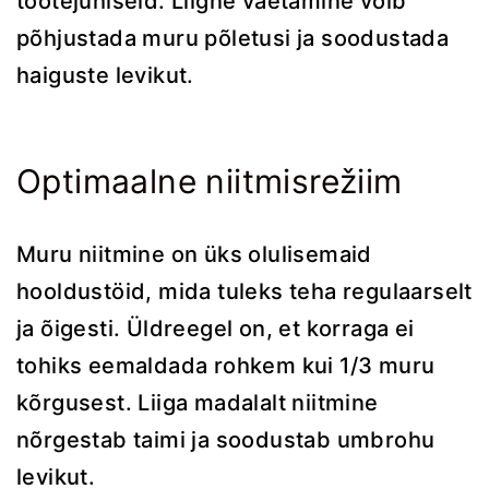
tootejuhiseid. Liigne väetamine võib
põhjustada muru põletusi ja soodustada
haiguste levikut.
Optimaalne niitmisrežiim
Muru niitmine on üks olulisemaid
hooldustöid, mida tuleks teha regulaarselt
ja õigesti. Üldreegel on, et korraga ei
tohiks eemaldada rohkem kui 1/3 muru
kõrgusest. Liiga madalalt niitmine
nõrgestab taimi ja soodustab umbrohu
levikut.